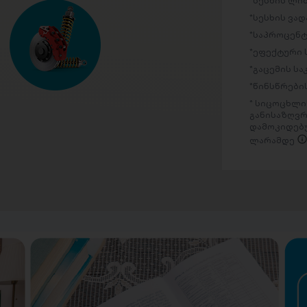
სესხის ლი
სესხის ვად
საპროცენტ
ეფექტური 
გაცემის ს
წინსწრების
სიცოცხლის
განისაზღვრ
დამოკიდებუ
ლარამდე