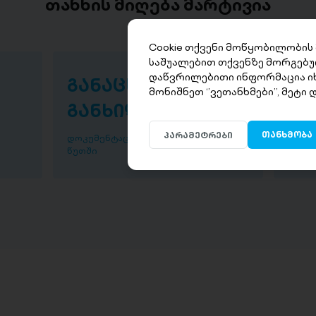
თანხის მიღება მარტივია
Cookie თქვენი მოწყობილობის
საშუალებით თქვენზე მორგებუ
დაწვრილებითი ინფორმაცია ი
განაცხადის
თა
მონიშნეთ ‘’ვეთანხმები’’, მეტი
განხილვა
წუ
თანხმობა
პარამეტრები
დოკუმენტაციის განხილვა ხდება 30
დაისვ
წუთში