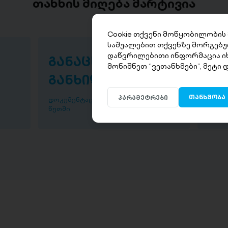
თანხის მიღება მარტივია
Cookie თქვენი მოწყობილობის
საშუალებით თქვენზე მორგებუ
დაწვრილებითი ინფორმაცია ი
განაცხადის
თა
მონიშნეთ ‘’ვეთანხმები’’, მეტი
განხილვა
წუ
თანხმობა
პარამეტრები
დოკუმენტაციის განხილვა ხდება 30
დაისვ
წუთში