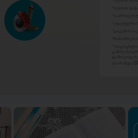
სესხის ლი
სესხის ვად
საპროცენტ
ეფექტური 
გაცემის ს
წინსწრების
სიცოცხლის
განისაზღვრ
დამოკიდებუ
ლარამდე