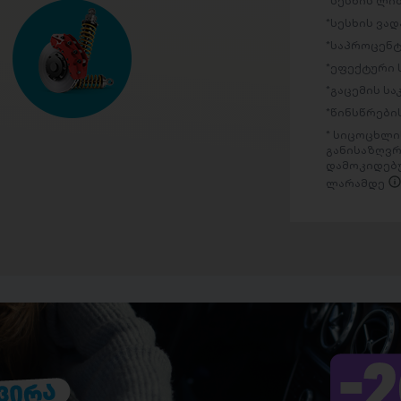
სესხის ლი
სესხის ვად
საპროცენტ
ეფექტური 
გაცემის ს
წინსწრების
სიცოცხლის
განისაზღვრ
დამოკიდებუ
ლარამდე