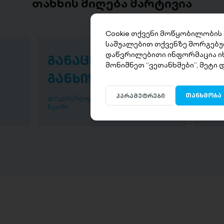
თანხის მიღება მარტივია
Cookie თქვენი მოწყობილობის
საშუალებით თქვენზე მორგებუ
დაწვრილებითი ინფორმაცია ი
განაცხადის
თა
მონიშნეთ ‘’ვეთანხმები’’, მეტი
განხილვა
წუ
თანხმობა
პარამეტრები
დოკუმენტაციის განხილვა ხდება 30
დაისვ
წუთში