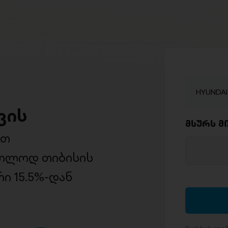
HYUNDAI 
ვის
მსურს მ
ით
ხოლოდ თიბისის
ი 15.5%-დან