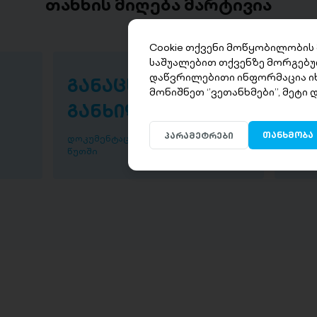
თანხის მიღება მარტივია
Cookie თქვენი მოწყობილობის
საშუალებით თქვენზე მორგებუ
დაწვრილებითი ინფორმაცია ი
განაცხადის
თა
მონიშნეთ ‘’ვეთანხმები’’, მეტი
განხილვა
წუ
თანხმობა
პარამეტრები
დოკუმენტაციის განხილვა ხდება 30
დაისვ
წუთში