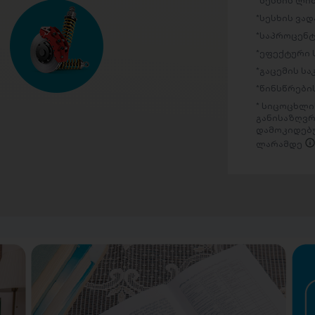
სესხის ლი
სესხის ვად
საპროცენტ
ეფექტური 
გაცემის ს
წინსწრების
სიცოცხლის
განისაზღვრ
დამოკიდებუ
ლარამდე