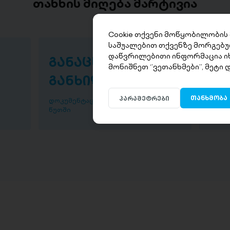
თანხის მიღება მარტივია
Cookie თქვენი მოწყობილობის
საშუალებით თქვენზე მორგებუ
დაწვრილებითი ინფორმაცია ი
განაცხადის
თა
მონიშნეთ ‘’ვეთანხმები’’, მეტი
განხილვა
წუ
თანხმობა
პარამეტრები
დოკუმენტაციის განხილვა ხდება 30
დაისვ
წუთში