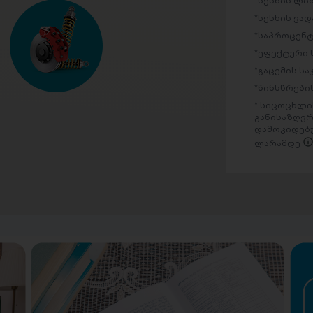
სესხის ლი
სესხის ვად
საპროცენტ
ეფექტური 
გაცემის ს
წინსწრების
სიცოცხლის
განისაზღვრ
დამოკიდებუ
ლარამდე