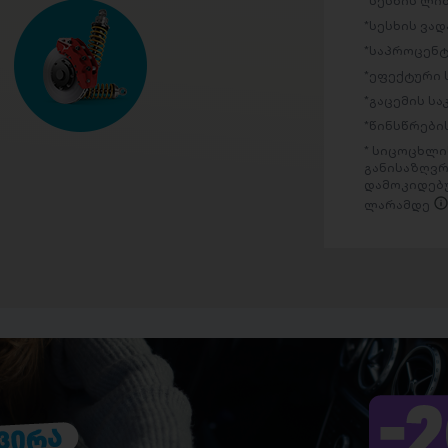
სესხის ლი
სესხის ვად
საპროცენტ
ეფექტური 
გაცემის ს
წინსწრების
სიცოცხლის
განისაზღვრ
დამოკიდებუ
ლარამდე