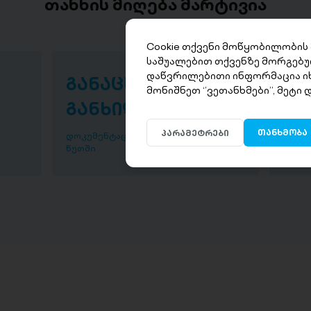
თანხის მიღება მარტივია
Cookie თქვენი მოწყობილობის
საშუალებით თქვენზე მორგებუ
დაწვრილებითი ინფორმაცია ი
განაცხადის
თა
მონიშნეთ ‘’ვეთანხმები’’, მეტი
განხილვა
წუ
თანხმობა
პარამეტრები
დოკუმენტაციის განხილვა ხდება 30
დაისვ
წუთში