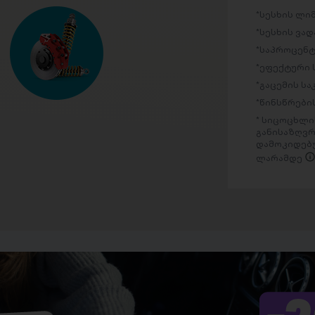
სესხის ლი
სესხის ვად
საპროცენტ
ეფექტური 
გაცემის ს
წინსწრების
სიცოცხლის
განისაზღვრ
დამოკიდებუ
ლარამდე