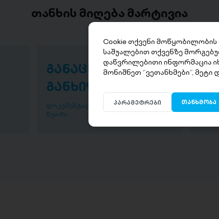
თანხის მიღება მარტივია
Cookie თქვენი მოწყობილობის
საშუალებით თქვენზე მორგებუ
დაწვრილებითი ინფორმაცია ი
განაცხადის
თა
მონიშნეთ ‘’ვეთანხმები’’, მეტი
განხილვა
წუ
თანხმობა
პარამეტრები
დოკუმენტაციის განხილვა ხდება 30
დაისვ
წუთში