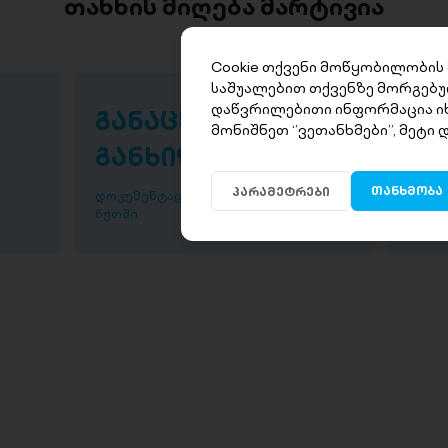
თანხის მიღება მარტივია
Cookie თქვენი მოწყობილობის
საშუალებით თქვენზე მორგებუ
დაწვრილებითი ინფორმაცია ი
განაცხადის
თა
მონიშნეთ ‘’ვეთანხმები’’, მეტი
განხილვა
წუ
თანხმობა
პარამეტრები
დოკუმენტაციის განხილვა ხდება 30
დაისვ
წუთში