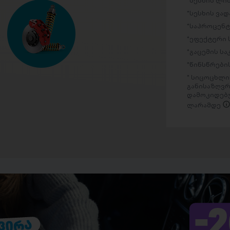
სესხის ლი
სესხის ვად
საპროცენტ
ეფექტური 
გაცემის ს
წინსწრების
სიცოცხლის
განისაზღვრ
დამოკიდებუ
ლარამდე