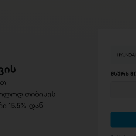
HYUNDAI 
ვის
მსურს მ
ით
ხოლოდ თიბისის
ი 15.5%-დან