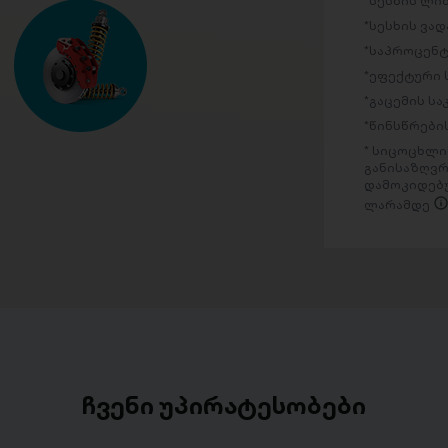
სესხის ლი
სესხის ვად
საპროცენტ
ეფექტური 
გაცემის ს
წინსწრების
სიცოცხლის
განისაზღვრ
დამოკიდებუ
ლარამდე
ჩვენი უპირატესობები