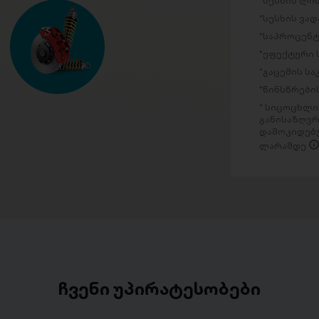
სესხის ლი
სესხის ვად
საპროცენტ
ეფექტური 
გაცემის ს
წინსწრების
სიცოცხლის
განისაზღვრ
დამოკიდებუ
ლარამდე
ჩვენი უპირატესობები