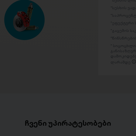
სესხის ლი
სესხის ვად
საპროცენტ
ეფექტური 
გაცემის ს
წინსწრების
სიცოცხლის
განისაზღვრ
დამოკიდებუ
ლარამდე
ჩვენი უპირატესობები