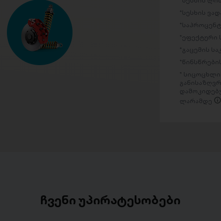
სესხის ლი
სესხის ვად
საპროცენტ
ეფექტური 
გაცემის ს
წინსწრების
სიცოცხლის
განისაზღვრ
დამოკიდებუ
ლარამდე
ჩვენი უპირატესობები