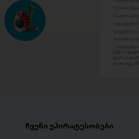
სესხის ლი
სესხის ვად
საპროცენტ
ეფექტური 
გაცემის ს
წინსწრების
სიცოცხლის
განისაზღვრ
დამოკიდებუ
ლარამდე
ჩვენი უპირატესობები