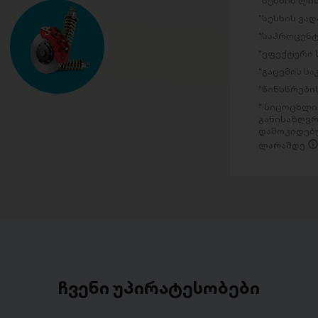
სესხის ლი
სესხის ვად
საპროცენტ
ეფექტური 
გაცემის ს
წინსწრების
სიცოცხლის
განისაზღვრ
დამოკიდებუ
ლარამდე
ჩვენი უპირატესობები