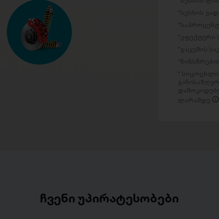
სესხის ლი
სესხის ვად
საპროცენტ
ეფექტური 
გაცემის ს
წინსწრების
სიცოცხლის
განისაზღვრ
დამოკიდებუ
ლარამდე
ჩვენი უპირატესობები