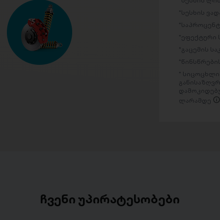
სესხის ლი
სესხის ვად
საპროცენტ
ეფექტური 
გაცემის ს
წინსწრების
სიცოცხლის
განისაზღვრ
დამოკიდებუ
ლარამდე
ჩვენი უპირატესობები