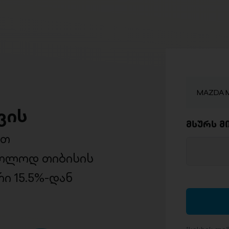
MAZDA Ma
ვის
მსურს მ
ით
ხოლოდ თიბისის
ი 15.5%-დან