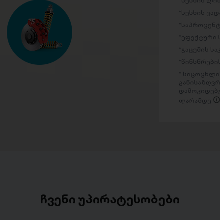
სესხის ლი
სესხის ვად
საპროცენტ
ეფექტური 
გაცემის ს
წინსწრების
სიცოცხლის
განისაზღვრ
დამოკიდებუ
ლარამდე
ჩვენი უპირატესობები