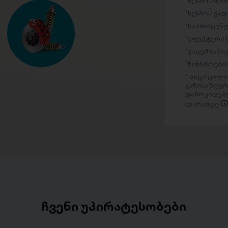
სესხის ლი
სესხის ვად
საპროცენტ
ეფექტური 
გაცემის ს
წინსწრების
სიცოცხლის
განისაზღვრ
დამოკიდებუ
ლარამდე
ჩვენი უპირატესობები