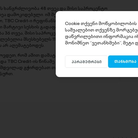
ის ხანგრძლივობა 48 თვეა და მისი საპროცენტო
ეა დამოკიდებული. იმ შემთხვევაში, თუ
, TBC Credit-ი რეფინანსირების საშუალებას
Cookie თქვენი მოწყობილობის
ლი მარტივი სესხის გადაფარვა ახალი სესხით
საშუალებით თქვენზე მორგებუ
 36 თვეა, მისი საპროცენტო განაკვეთი კი 41%.
დაწვრილებითი ინფორმაცია ი
ლებელია მსესხებელს 11 თვე მაინც ჰქონდეს
მონიშნეთ ‘’ვეთანხმები’’, მეტი
 არ აღემატებოდეს.
ხსოვდეთ, რომ ამით დამატებით ვალდებულებას
და TBC Credit-ის წინაშე. სწორედ ამიტომ,
თანხმობა
პარამეტრები
ამდვილად გჭირდებათ თუ არა თანხა და თუ
გსურთ.